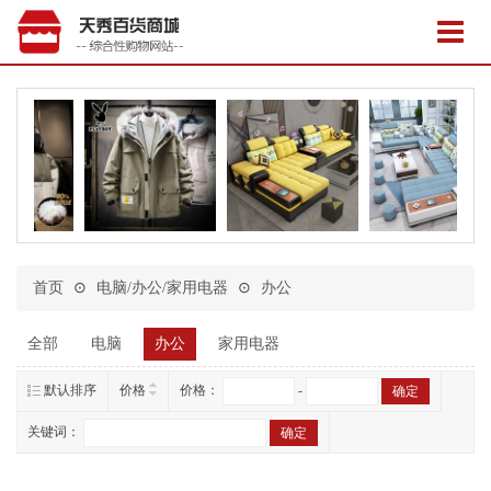
首页
⊙
电脑/办公/家用电器
⊙
办公
全部
电脑
办公
家用电器
默认排序
价格
价格：
-
关键词：