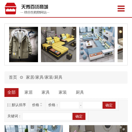
首页
⊙
家居/家具/家装/厨具
全部
家居
家具
家装
厨具
默认排序
价格
价格：
-
关键词：