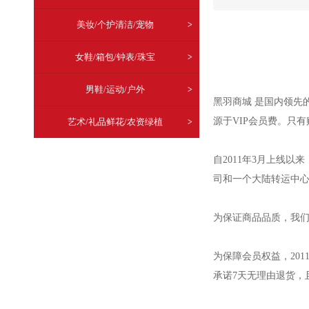
美妆/个护清洁/宠物
女鞋/箱包/钟表/珠宝
男鞋/运动/户外
黑羽商城 是国内领先
源于VIP会员费。只有
艺术/礼品鲜花/农资绿植
自2011年3月上线
司和一个大陆转运中
为保证商品品质，我
为保障会员权益，20
承诺7天无理由退货，