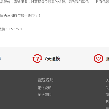
正品低价，真诚服务，以获得每位顾客的信赖。因为我们深信——只有信
！回头鱼期待与您一路同行！
：22232591
配送说明
配送说明
关
配送范围
商
售
联