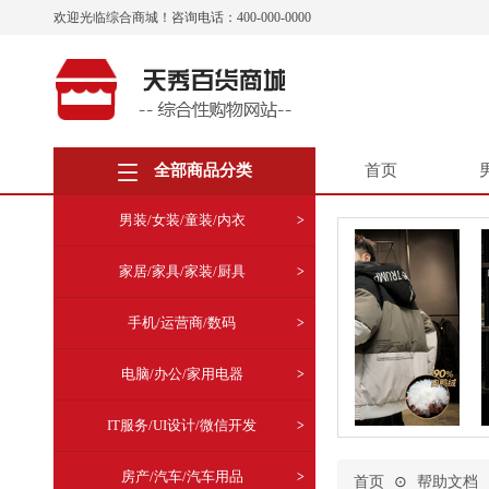
欢迎光临综合商城！咨询电话：400-000-0000
全部商品分类
首页
男装/女装/童装/内衣
家居/家具/家装/厨具
手机/运营商/数码
电脑/办公/家用电器
IT服务/UI设计/微信开发
房产/汽车/汽车用品
首页
⊙
帮助文档