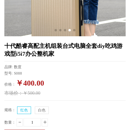
十代酷睿高配主机组装台式电脑全套diy吃鸡游
戏型i5i7办公整机家
品牌: 数度
型号: S088
￥
400.00
价格：
市场价：
￥
500.00
规格：
红色
白色
数量：