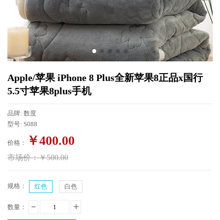
Apple/苹果 iPhone 8 Plus全新苹果8正品x国行
5.5寸苹果8plus手机
品牌: 数度
型号: S088
￥
400.00
价格：
市场价：
￥
500.00
规格：
红色
白色
数量：