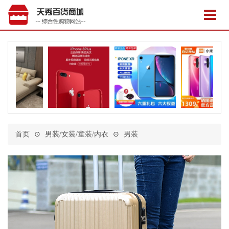
首页
⊙
男装/女装/童装/内衣
⊙
男装